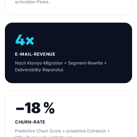
activation-Flows.
4×
E-MAIL-REVENUE
Nach Klaviyo-Migration + Segment-Rewrite +
Deliverability-Reparatur.
−18 %
CHURN-RATE
Predictive Churn Score + proaktive Outreach +