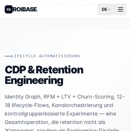
STARTSEITE
/
CDP & RETENTION ENGINEERING
ROIBASE
.
DE
RB
LIFECYCLE-AUTOMATISIERUNG
CDP & Retention
Engineering
Identity Graph, RFM + LTV + Churn-Scoring, 12-
18 lifecycle-Flows, Kanalorchestrierung und
kontrollgruppenbasierte Experimente — eine
Gesamtoperation, die retention nicht als
'Kampagne', sondern als Engineering-Disziplin