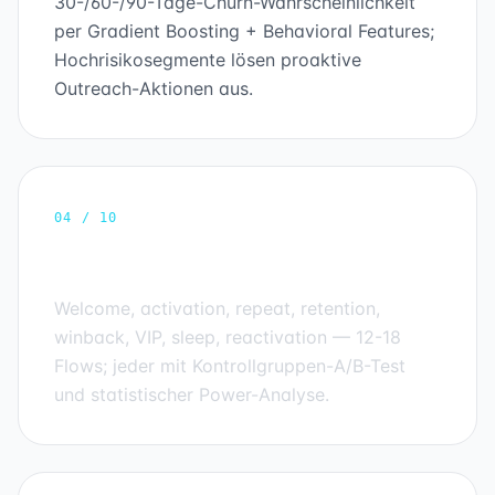
30-/60-/90-Tage-Churn-Wahrscheinlichkeit
per Gradient Boosting + Behavioral Features;
Hochrisikosegmente lösen proaktive
Outreach-Aktionen aus.
04 / 10
Lifecycle Journey Mapping
Welcome, activation, repeat, retention,
winback, VIP, sleep, reactivation — 12-18
Flows; jeder mit Kontrollgruppen-A/B-Test
und statistischer Power-Analyse.