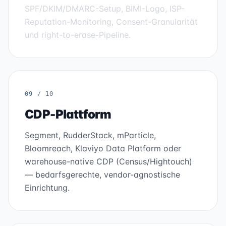
SPF/DKIM/DMARC-Setup, BIMI-Logo, ISP-
Reputation-Monitoring, Consent-Granularität
und right-to-erase-Pipeline.
09 / 10
CDP-Plattform
Segment, RudderStack, mParticle,
Bloomreach, Klaviyo Data Platform oder
warehouse-native CDP (Census/Hightouch)
— bedarfsgerechte, vendor-agnostische
Einrichtung.