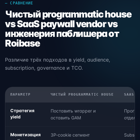
— СРАВНЕНИЕ
Чистый programmatic house
vs SaaS paywall vendor vs
инженерия паблишера от
Roibase
Различие трёх подходов в yield, audience,
subscription, governance и TCO.
ПАРАМЕТР
ЧИСТЫЙ PROGRAMMATIC HOUSE
SAAS P
Стратегия
Поставить wrapper и
Прогр
yield
оставить GAM
отдель
Монетизация
3P-cookie сегмент
Subscri