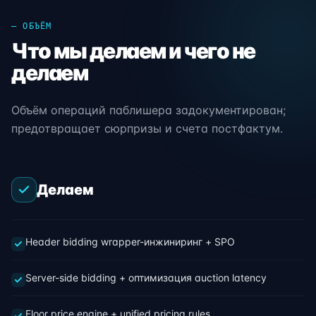
— ОБЪЁМ
Что мы делаем и чего не
делаем
Объём операций паблишера задокументирован;
предотвращает сюрпризы и счета постфактум.
Делаем
Header bidding wrapper-инжиниринг + SPO
Server-side bidding + оптимизация auction latency
Floor price engine + unified pricing rules