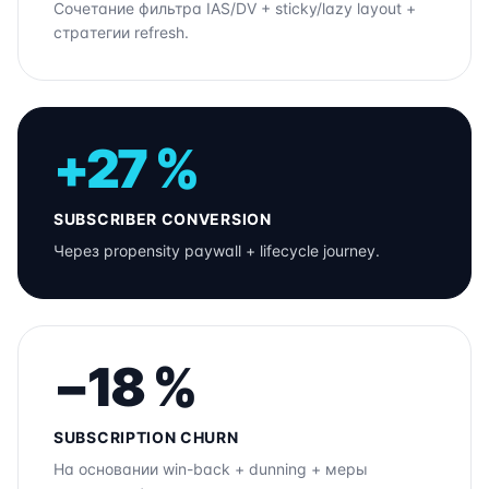
Сочетание фильтра IAS/DV + sticky/lazy layout +
стратегии refresh.
+27 %
SUBSCRIBER CONVERSION
Через propensity paywall + lifecycle journey.
−18 %
SUBSCRIPTION CHURN
На основании win-back + dunning + меры