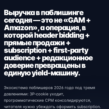
Выручка в паблишинге
сегодня — это не «GAM +
Amazon», а операция, в
которой header bidding +
прямые продажи +
subscription + first-party
audience + редакционное
доверие превращены в
единую yield-машину.
Экосистема паблишеров 2026 года под тремя
давлениями: 3P-cookie уходит,
программатические CPM консолидируются,
читателя нужно убеждать оформить subscription.