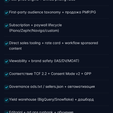
First-party audience taxonomy + продажа PMP/PG
Subscription + paywall lifecycle
(Piano/Zephr/Naviga/custom)
Direct sales tooling + rate card + workflow sponsored
content
Viewability + brand safety (IAS/DV/MOAT)
Соответствие TCF 2.2 + Consent Mode v2 + GPP
Governance ads.txt / sellers.json + автоматизация
Yield warehouse (BigQuery/Snowflake) + дашборд
Editorial + ad ops runbook + обучение