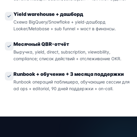
Yield warehouse + дашборд
Схема BigQuery/Snowflake + yield-дашборд
Looker/Metabase + sub funnel + мост в финансы.
Месячный QBR-отчёт
Выручка, yield, direct, subscription, viewability,
compliance; список действий + отслеживание OKR.
Runbook + обучение + 3 месяца поддержки
Runbook операций паблишера, обучающие сессии для
ad ops + editorial, 90 дней поддержки + on-call.