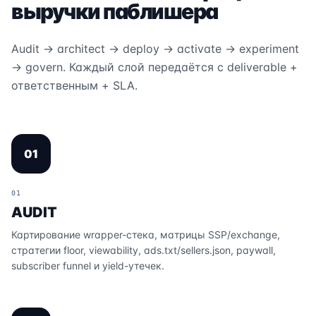
выручки паблишера
Audit → architect → deploy → activate → experiment
→ govern. Каждый слой передаётся с deliverable +
ответственным + SLA.
01
01
AUDIT
Картирование wrapper-стека, матрицы SSP/exchange,
стратегии floor, viewability, ads.txt/sellers.json, paywall,
subscriber funnel и yield-утечек.