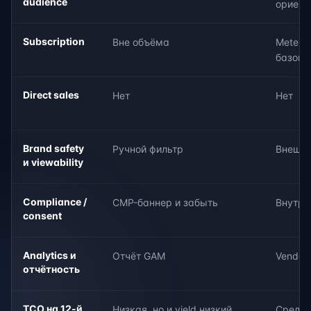
audience
ориент
Subscription
Вне объёма
Meter p
базовы
Direct sales
Нет
Нет
Brand safety
Ручной фильтр
Внешни
и viewability
Compliance /
CMP-баннер и забыть
Внутре
consent
Analytics и
Отчёт GAM
Vendor
отчётность
TCO на 12-й
Низкая, но и yield низкий
Средня