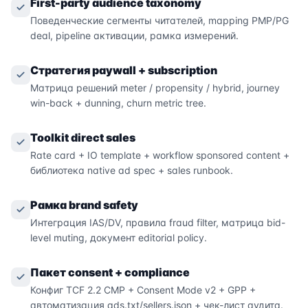
First-party audience taxonomy
Поведенческие сегменты читателей, mapping PMP/PG
deal, pipeline активации, рамка измерений.
Стратегия paywall + subscription
Матрица решений meter / propensity / hybrid, journey
win-back + dunning, churn metric tree.
Toolkit direct sales
Rate card + IO template + workflow sponsored content +
библиотека native ad spec + sales runbook.
Рамка brand safety
Интеграция IAS/DV, правила fraud filter, матрица bid-
level muting, документ editorial policy.
Пакет consent + compliance
Конфиг TCF 2.2 CMP + Consent Mode v2 + GPP +
автоматизация ads.txt/sellers.json + чек-лист аудита.