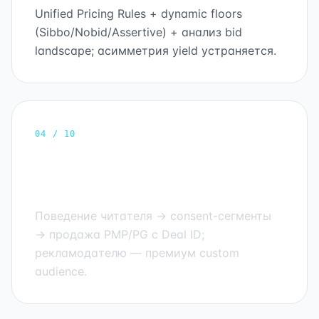
Unified Pricing Rules + dynamic floors
(Sibbo/Nobid/Assertive) + анализ bid
landscape; асимметрия yield устраняется.
04 / 10
First-party audience sell-side
CDP
Поведение читателя → consent-сегменты
→ продажа PMP/PG с Deal ID;
рекламодателю — премиум custom
audience.