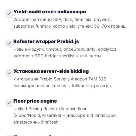
Yield-audit отчёт паблишера
Wrapper, матрица SSP, floor, deal mix, paywall,
subscriber funnel и карта yield-утечек; 50–70 страниц.
Refactor wrapper Prebid.js
Новые модули, timeout, priceGranularity, analytics
adapter + SPO bidder shortlist + unit-тесты.
Установка server-side bidding
Интеграция Prebid Server / Amazon TAM S2S +
бенчмарк auction latency + fallback-стратегия.
Floor price engine
Unified Pricing Rules + dynamic floor
(Sibbo/Nobid/Assertive) + дашборд bid landscape;
ежемесячный refresh.