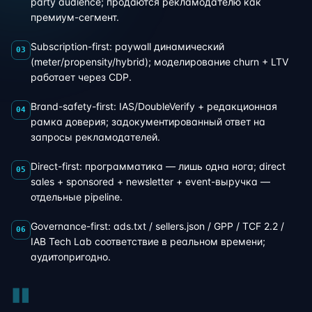
party audience; продаются рекламодателю как
премиум-сегмент.
Subscription-first: paywall динамический
03
(meter/propensity/hybrid); моделирование churn + LTV
работает через CDP.
Brand-safety-first: IAS/DoubleVerify + редакционная
04
рамка доверия; задокументированный ответ на
запросы рекламодателей.
Direct-first: программатика — лишь одна нога; direct
05
sales + sponsored + newsletter + event-выручка —
отдельные pipeline.
Governance-first: ads.txt / sellers.json / GPP / TCF 2.2 /
06
IAB Tech Lab соответствие в реальном времени;
аудитопригодно.
"