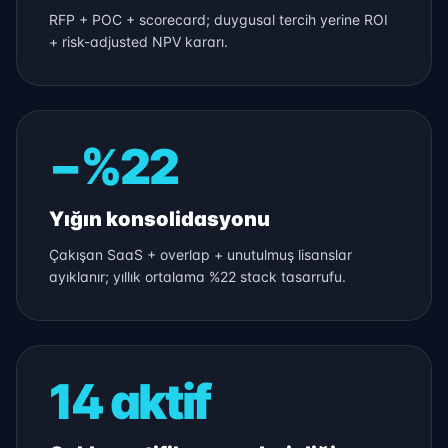
RFP + POC + scorecard; duygusal tercih yerine ROI
+ risk-adjusted NPV kararı.
−%22
Yığın konsolidasyonu
Çakışan SaaS + overlap + unutulmuş lisanslar
ayıklanır; yıllık ortalama %22 stack tasarrufu.
14 aktif