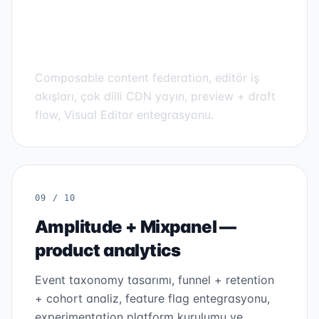
Contentful + Sanity +
Storyblok — headless CMS
Composable content federation, editör iş
akışları, çok dilli CDN yayın, preview + draft
flow, Visual Editor entegrasyonu.
09 / 10
Amplitude + Mixpanel —
product analytics
Event taxonomy tasarımı, funnel + retention
+ cohort analiz, feature flag entegrasyonu,
experimentation platform kurulumu ve