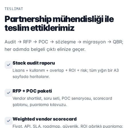
TESLİMAT
Partnership mühendisliği ile
teslim ettiklerimiz
Audit → RFP → POC → sözleşme → migrasyon → QBR;
her adımda belgeli çıktı elinize geçer.
Stack audit raporu
Lisans + kullanım + overlap + ROI + risk; tüm yığın bir A3
sayfada haritalanır.
RFP + POC paketi
Vendor shortlist, soru seti, POC senaryosu, scorecard
şablonu, puanlama kılavuzu.
Weighted vendor scorecard
Fiyat, API, SLA, roadmap, güvenlik, ROI ağırlıklı puanlama;