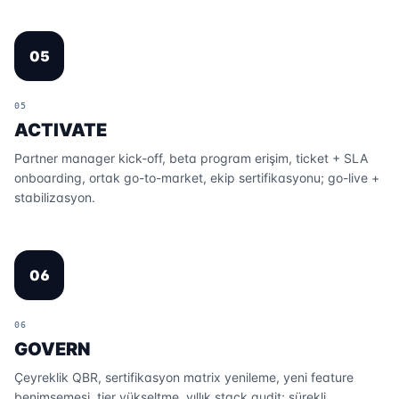
05
05
ACTIVATE
Partner manager kick-off, beta program erişim, ticket + SLA
onboarding, ortak go-to-market, ekip sertifikasyonu; go-live +
stabilizasyon.
06
06
GOVERN
Çeyreklik QBR, sertifikasyon matrix yenileme, yeni feature
benimsemesi, tier yükseltme, yıllık stack audit; sürekli