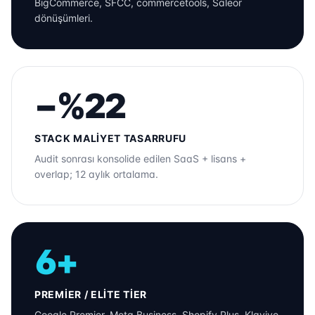
BigCommerce, SFCC, commercetools, Saleor
dönüşümleri.
−%22
STACK MALIYET TASARRUFU
Audit sonrası konsolide edilen SaaS + lisans +
overlap; 12 aylık ortalama.
6+
PREMIER / ELITE TIER
Google Premier, Meta Business, Shopify Plus, Klaviyo