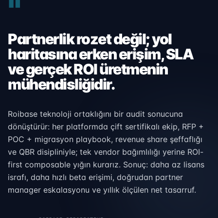
"
Partnerlik rozet değil; yol
haritasına erken erişim, SLA
ve gerçek ROI üretmenin
mühendisliğidir.
Roibase teknoloji ortaklığını bir audit sonucuna
dönüştürür: her platformda çift sertifikalı ekip, RFP +
POC + migrasyon playbook, revenue share şeffaflığı
ve QBR disipliniyle; tek vendor bağımlılığı yerine ROI-
first composable yığın kurarız. Sonuç: daha az lisans
israfı, daha hızlı beta erişimi, doğrudan partner
manager eskalasyonu ve yıllık ölçülen net tasarruf.