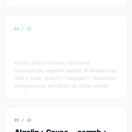
04 / 10
Klaviyo Master Elite — CRM +
CDP
Klaviyo Data Platform, advanced
automations, segment builder, AI forecasting,
SMS + push, Shopify + Segment + Snowflake
entegrasyonu; sertifikalı üst düzey uzman.
05 / 10