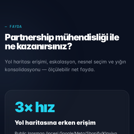
— FAYDA
Partnership mühendisliği ile
ne kazanırsınız?
Yol haritası erişimi, eskalasyon, nesnel seçim ve yığın
konsolidasyonu — ölçülebilir net fayda.
3× hız
Yol haritasına erken erişim
Public lansman öncesi Google/Meta/Shopify/Klaviyo