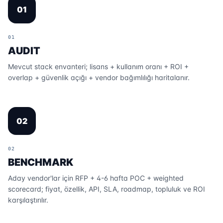
01
01
AUDIT
Mevcut stack envanteri; lisans + kullanım oranı + ROI +
overlap + güvenlik açığı + vendor bağımlılığı haritalanır.
02
02
BENCHMARK
Aday vendor'lar için RFP + 4-6 hafta POC + weighted
scorecard; fiyat, özellik, API, SLA, roadmap, topluluk ve ROI
karşılaştırılır.