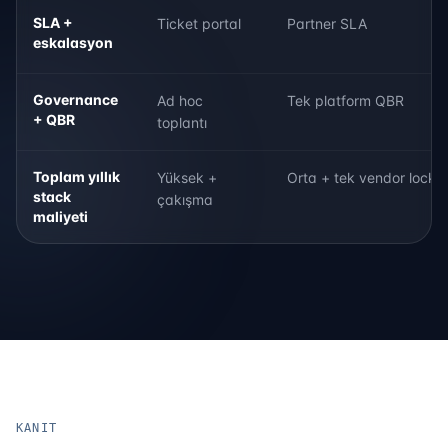
SLA +
Ticket portal
Partner SLA
eskalasyon
Governance
Ad hoc
Tek platform QBR
+ QBR
toplantı
Toplam yıllık
Yüksek +
Orta + tek vendor lock-i
stack
çakışma
maliyeti
KANIT