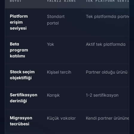
BOYUT
YALNIZ AJANS
TEK PLATFORM SERTIF
Platform
Standart
Tek platformda partner
erişim
portal
seviyesi
Beta
Yok
Aktif tek platformda
program
katılımı
Stack seçim
Kişisel tercih
Partner olduğu ürünü öne
objektifliği
Sertifikasyon
Karışık
1-2 sertifikasyon
derinliği
Migrasyon
Küçük vakalar
Kendi partner ürününe d
tecrübesi