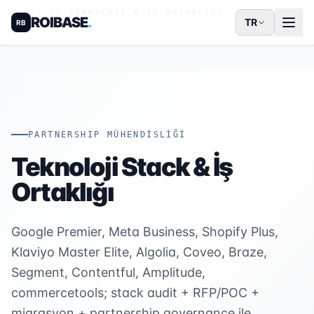
ANASAYFA
/
TEKNOLOJI & İŞ ORTAKLIĞI
ROIBASE
.
TR
RB
PARTNERSHIP MÜHENDİSLİĞİ
Teknoloji Stack & İş
Ortaklığı
Google Premier, Meta Business, Shopify Plus,
Klaviyo Master Elite, Algolia, Coveo, Braze,
Segment, Contentful, Amplitude,
commercetools; stack audit + RFP/POC +
migrasyon + partnership governance ile