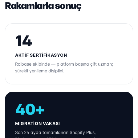
Rakamlarla sonuç
14
AKTIF SERTIFIKASYON
Roibase ekibinde — platform başına çift uzman;
sürekli yenileme disiplini.
40+
MIGRATION VAKASI
Son 24 ayda tamamlanan Shopify Plus,