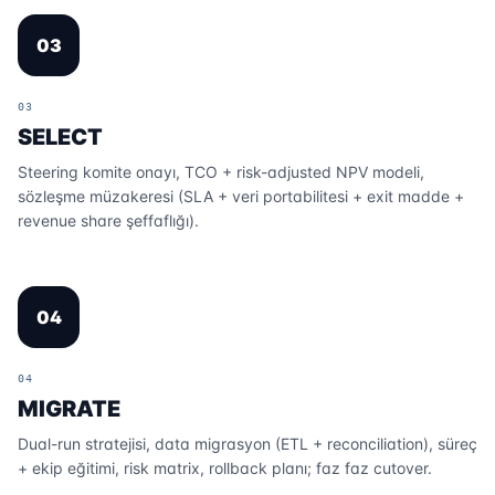
03
03
SELECT
Steering komite onayı, TCO + risk-adjusted NPV modeli,
sözleşme müzakeresi (SLA + veri portabilitesi + exit madde +
revenue share şeffaflığı).
04
04
MIGRATE
Dual-run stratejisi, data migrasyon (ETL + reconciliation), süreç
+ ekip eğitimi, risk matrix, rollback planı; faz faz cutover.