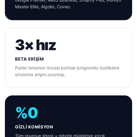
Master Elite, Algolia, Coveo.
3× hız
BETA ERIŞIM
Public lansman öncesi partner programla özelliklere
ortalama erişim avantajı.
%0
GIZLI KOMISYON
Tüm revenue share + rebate müşteriye yazılı