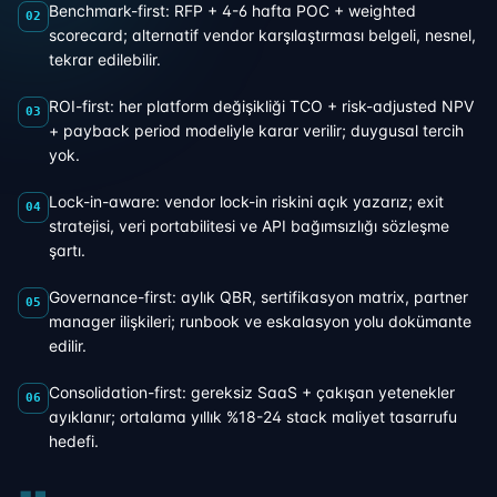
Benchmark-first: RFP + 4-6 hafta POC + weighted
02
scorecard; alternatif vendor karşılaştırması belgeli, nesnel,
tekrar edilebilir.
ROI-first: her platform değişikliği TCO + risk-adjusted NPV
03
+ payback period modeliyle karar verilir; duygusal tercih
yok.
Lock-in-aware: vendor lock-in riskini açık yazarız; exit
04
stratejisi, veri portabilitesi ve API bağımsızlığı sözleşme
şartı.
Governance-first: aylık QBR, sertifikasyon matrix, partner
05
manager ilişkileri; runbook ve eskalasyon yolu dokümante
edilir.
Consolidation-first: gereksiz SaaS + çakışan yetenekler
06
ayıklanır; ortalama yıllık %18-24 stack maliyet tasarrufu
hedefi.