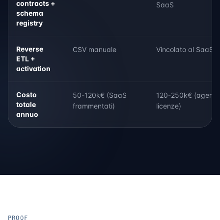
contracts +
SaaS
schema
registry
Reverse
CSV manuale
Vincolato al SaaS
ETL +
activation
Costo
50-120k€ (SaaS
120-250k€ (agenzi
totale
frammentati)
licenze)
annuo
PROOF