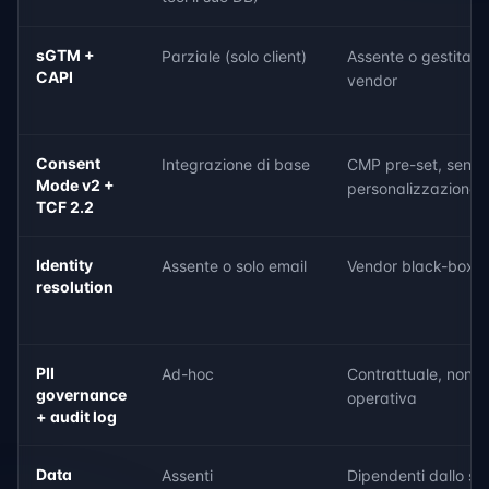
sGTM +
Parziale (solo client)
Assente o gestita d
CAPI
vendor
Consent
Integrazione di base
CMP pre-set, senz
Mode v2 +
personalizzazione
TCF 2.2
Identity
Assente o solo email
Vendor black-box
resolution
PII
Ad-hoc
Contrattuale, non
governance
operativa
+ audit log
Data
Assenti
Dipendenti dallo s