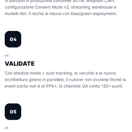
Si portano in produzione container sGTM, endpoint CAPI,
configurazione Consent Mode v2, streaming warehouse e
modelli dbt; il rischio si riduce con blue/green deployment.
04
04
VALIDATE
Con shadow mode + dual tracking, la vecchia e la nuova
architettura girano in parallelo; il cutover non avviene finché la
event parity non è al 99%+; la checklist QA conta 120+ punti.
05
05