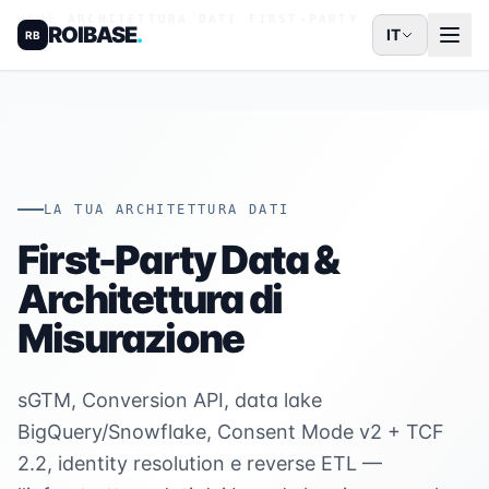
HOME
/
ARCHITETTURA DATI FIRST-PARTY
ROIBASE
.
IT
RB
LA TUA ARCHITETTURA DATI
First-Party Data &
Architettura di
Misurazione
sGTM, Conversion API, data lake
BigQuery/Snowflake, Consent Mode v2 + TCF
2.2, identity resolution e reverse ETL —