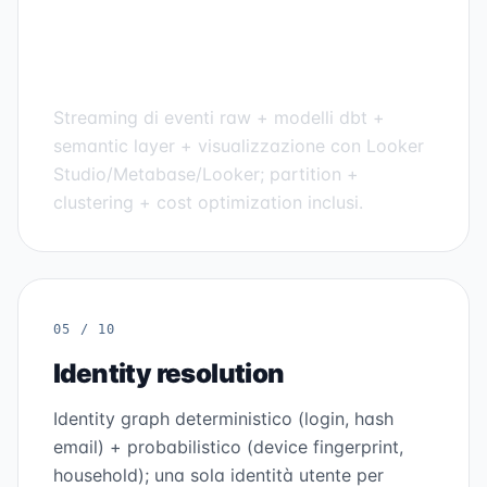
Data lake BigQuery /
Snowflake
Streaming di eventi raw + modelli dbt +
semantic layer + visualizzazione con Looker
Studio/Metabase/Looker; partition +
clustering + cost optimization inclusi.
05 / 10
Identity resolution
Identity graph deterministico (login, hash
email) + probabilistico (device fingerprint,
household); una sola identità utente per