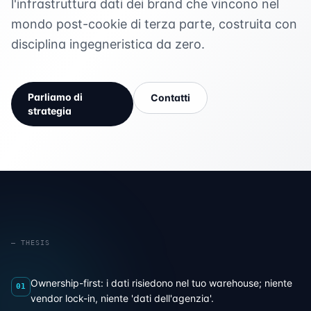
l'infrastruttura dati dei brand che vincono nel
mondo post-cookie di terza parte, costruita con
disciplina ingegneristica da zero.
Parliamo di
Contatti
strategia
— THESIS
Ownership-first: i dati risiedono nel tuo warehouse; niente
01
vendor lock-in, niente 'dati dell'agenzia'.