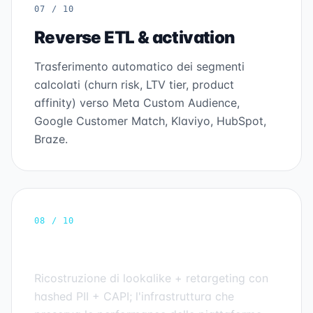
07 / 10
Reverse ETL & activation
Trasferimento automatico dei segmenti
calcolati (churn risk, LTV tier, product
affinity) verso Meta Custom Audience,
Google Customer Match, Klaviyo, HubSpot,
Braze.
08 / 10
Rebuild Customer Match
Ricostruzione di lookalike + retargeting con
hashed PII + CAPI; l'infrastruttura che