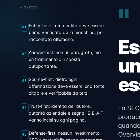
"
— THESIS
Entity-first: la tua entità deve essere
01
prima verificata dalla macchina, poi
Es
raccontata all'umano.
Answer-first: non un paragrafo, ma
02
un
un frammento di risposta
autoportante.
es
Source-first: dietro ogni
03
affermazione deve esserci una fonte
citabile e verificabile da terzi.
Trust-first: identità dell'autore,
La SEO 
04
autorità aziendale e segnali E-E-A-T
produce
vanno incisi su ogni pagina.
quando
Defense-first: nessun investimento
Overvie
05
GEO è sostenibile senza correggere