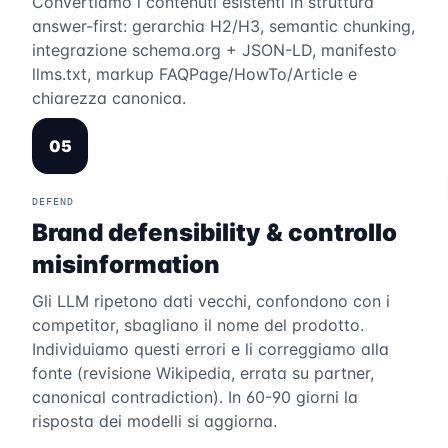
Convertiamo i contenuti esistenti in struttura
answer-first: gerarchia H2/H3, semantic chunking,
integrazione schema.org + JSON-LD, manifesto
llms.txt, markup FAQPage/HowTo/Article e
chiarezza canonica.
05
DEFEND
Brand defensibility & controllo
misinformation
Gli LLM ripetono dati vecchi, confondono con i
competitor, sbagliano il nome del prodotto.
Individuiamo questi errori e li correggiamo alla
fonte (revisione Wikipedia, errata su partner,
canonical contradiction). In 60-90 giorni la
risposta dei modelli si aggiorna.