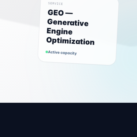
SERVICE
GEO —
Generative
Engine
Optimization
Active capacity