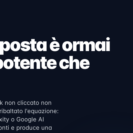
sposta è ormai
potente che
ink non cliccato non
ribaltato l'equazione:
ity o Google AI
fonti e produce una