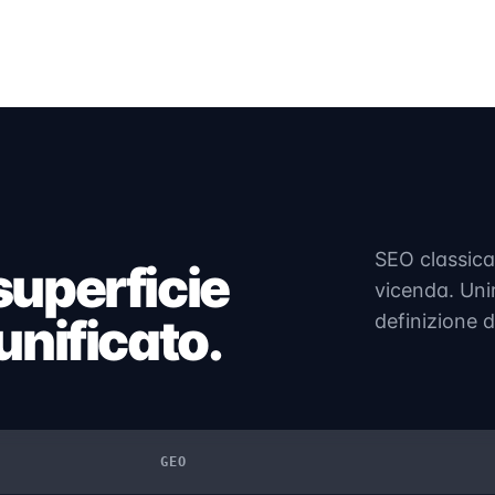
SEO classica
superficie
vicenda. Uni
unificato.
definizione d
GEO