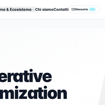
rma & Ecosistema
Chi siamo
Contatti
Glossario
1001
rative
imization