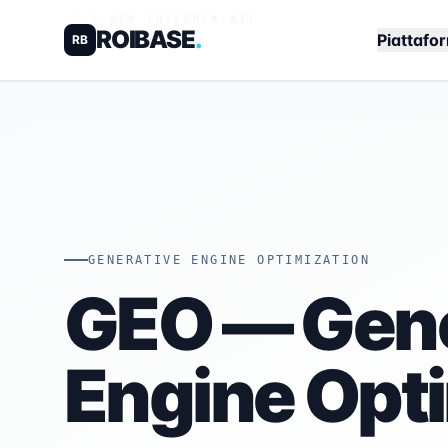
HOME
/
GEO (RICERCA AI)
ROIBASE
.
Piattafo
RB
GENERATIVE ENGINE OPTIMIZATION
GEO — Gene
Engine Opt