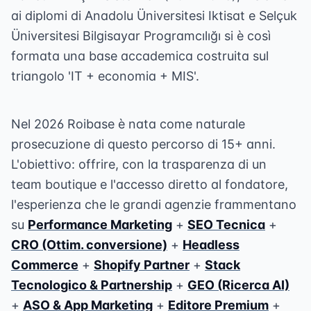
ai diplomi di Anadolu Üniversitesi Iktisat e Selçuk
Üniversitesi Bilgisayar Programcılığı si è così
formata una base accademica costruita sul
triangolo 'IT + economia + MIS'.
Nel 2026 Roibase è nata come naturale
prosecuzione di questo percorso di 15+ anni.
L'obiettivo: offrire, con la trasparenza di un
team boutique e l'accesso diretto al fondatore,
l'esperienza che le grandi agenzie frammentano
su
Performance Marketing
+
SEO Tecnica
+
CRO (Ottim. conversione)
+
Headless
Commerce
+
Shopify Partner
+
Stack
Tecnologico & Partnership
+
GEO (Ricerca AI)
+
ASO & App Marketing
+
Editore Premium
+