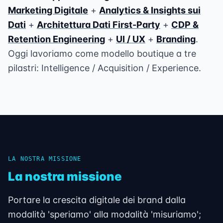
Marketing Digitale
+
Analytics & Insights sui
Dati
+
Architettura Dati First-Party
+
CDP &
Retention Engineering
+
UI / UX
+
Branding
.
Oggi lavoriamo come modello boutique a tre
pilastri: Intelligence / Acquisition / Experience.
LA NOSTRA MISSIONE
La nostra missione
Portare la crescita digitale dei brand dalla
modalità 'speriamo' alla modalità 'misuriamo';