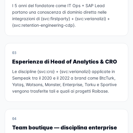
I 5 anni del fondatore come IT Ops + SAP Lead
portano una conoscenza di dominio diretta nelle
integrazioni di {svc:firstparty} + {svc:verianalizi} +
{svc:retention-engineering-cdp}.
03
Esperienza di Head of Analytics & CRO
Le discipline {svc:cro} + {svc:verianalizi} applicate in
Sempeak tra il 2020 e il 2022 a brand come BtcTurk,
Yataş, Watsons, Monster, Enterprise, Torku e Sportive
vengono trasferite tali e quali ai progetti Roibase.
04
Team boutique — disciplina enterprise